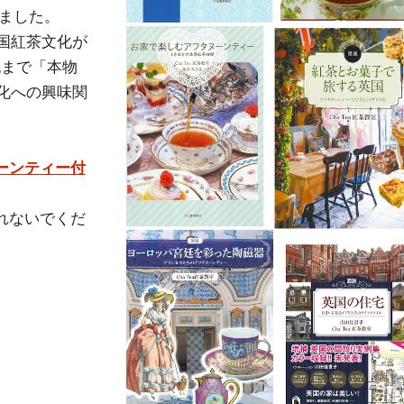
きました。
国紅茶文化が
紀まで「本物
化への興味関
ーンティー付
れないでくだ