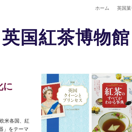
ホーム
英国菓
ip to main content
Skip to navigat
英国紅茶博物館
化に
、欧米各国、紅
器」をテーマ