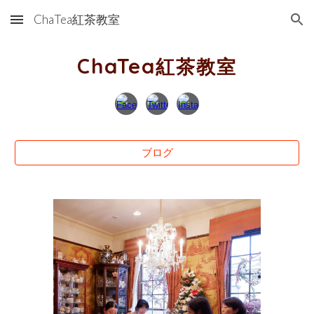
ChaTea紅茶教室
Skip to main content
Skip to navigation
ChaTea
紅茶教室
ブログ